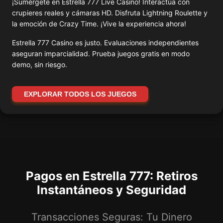
¡Sumérgete en Estrella 777 Live Casino! Interactúa con
crupieres reales y cámaras HD. Disfruta Lightning Roulette y
la emoción de Crazy Time. ¡Vive la experiencia ahora!
Estrella 777 Casino es justo. Evaluaciones independientes
aseguran imparcialidad. Prueba juegos gratis en modo
demo, sin riesgo.
EXPLORAR TODOS LOS JUEGOS
Pagos en Estrella 777: Retiros
Instantáneos y Seguridad
Transacciones Seguras: Tu Dinero