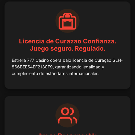
Licencia de Curazao Confianza.
Juego seguro. Regulado.
Estrella 777 Casino opera bajo licencia de Curaçao GLH-
866BEE54EF2130F9, garantizando legalidad y
cumplimiento de estándares internacionales.