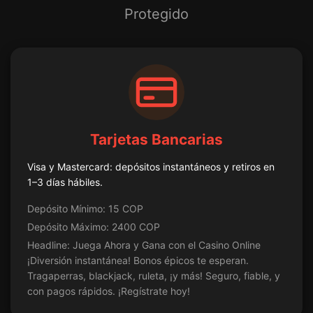
Protegido
Tarjetas Bancarias
Visa y Mastercard: depósitos instantáneos y retiros en
1–3 días hábiles.
Depósito Mínimo: 15 COP
Depósito Máximo: 2400 COP
Headline: Juega Ahora y Gana con el Casino Online
¡Diversión instantánea! Bonos épicos te esperan.
Tragaperras, blackjack, ruleta, ¡y más! Seguro, fiable, y
con pagos rápidos. ¡Regístrate hoy!