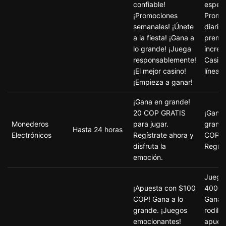
confiable!
espera
¡Promociones
Promo
semanales! ¡Únete
diaria
a la fiesta! ¡Gana a
premi
lo grande! ¡Juega
increíb
responsablemente!
Casino
¡El mejor casino!
línea.
¡Empieza a ganar!
¡Gana en grande!
20 COP GRATIS
¡Gana
Monederos
para jugar.
grand
Hasta 24 horas
Electrónicos
Regístrate ahora y
COP gr
disfruta la
Regíst
emoción.
Juega
¡Apuesta con $100
4000 
COP! Gana a lo
Gana! 
grande. ¡Juegos
rodillo
emocionantes!
apuest