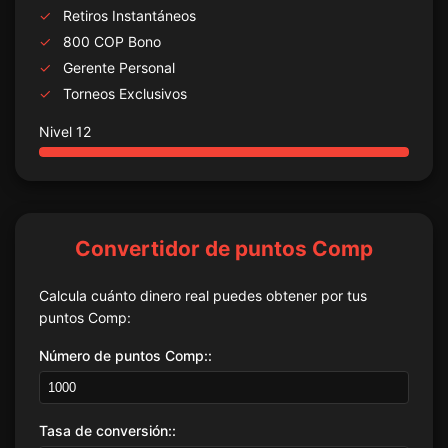
Retiros Instantáneos
800 COP Bono
Gerente Personal
Torneos Exclusivos
Nivel 12
Convertidor de puntos Comp
Calcula cuánto dinero real puedes obtener por tus
puntos Comp:
Número de puntos Comp::
Tasa de conversión::