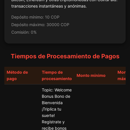
transacciones instantáneas y anónimas.
Depósito mínimo: 10 COP
Depósito máximo: 30000 COP
Comisión: 0%
Tiempos de Procesamiento de Pagos
Método de
Tiempo de
Mont
Monto mínimo
pago
procesamiento
máxi
Topic: Welcome
Bonus Bono de
Bienvenida
¡Triplica tu
suerte!
Regístrate y
recibe bonos