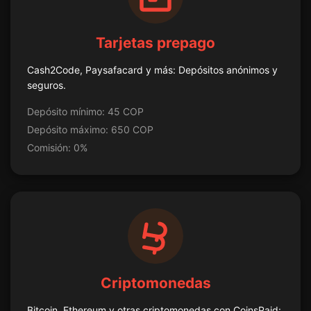
Tarjetas prepago
Cash2Code, Paysafacard y más: Depósitos anónimos y
seguros.
Depósito mínimo: 45 COP
Depósito máximo: 650 COP
Comisión: 0%
Criptomonedas
Bitcoin, Ethereum y otras criptomonedas con CoinsPaid: