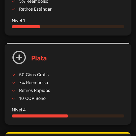
5% Reembolso
Retiros Estándar
Nivel 1
Plata
50 Giros Gratis
7% Reembolso
Retiros Rápidos
10 COP Bono
Nivel 4