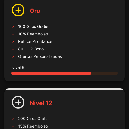
Oro
100 Giros Gratis
10% Reembolso
Retiros Prioritarios
80 COP Bono
Ofertas Personalizadas
Nivel 8
Nivel 12
200 Giros Gratis
15% Reembolso