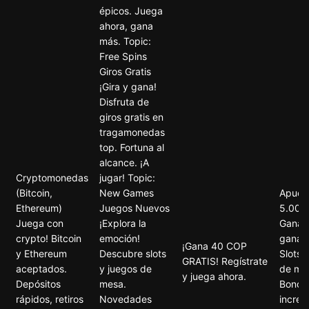
épicos. Juega
ahora, gana
más. Topic:
Free Spins
Giros Gratis
¡Gira y gana!
Disfruta de
giros gratis en
tragamonedas
top. Fortuna al
alcance. ¡A
Cryptomonedas
jugar! Topic:
(Bitcoin,
New Games
Apues
Ethereum)
Juegos Nuevos
5.000
Juega con
¡Explora la
Gana! 
crypto! Bitcoin
emoción!
gana, 
¡Gana 40 COP
y Ethereum
Descubre slots
Slots 
GRATIS! Regístrate
aceptados.
y juegos de
de me
y juega ahora.
Depósitos
mesa.
Bonos
rápidos, retiros
Novedades
increíb