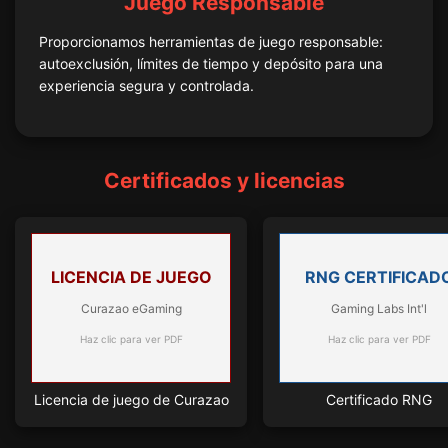
Juego Responsable
Proporcionamos herramientas de juego responsable:
autoexclusión, límites de tiempo y depósito para una
experiencia segura y controlada.
Certificados y licencias
LICENCIA DE JUEGO
RNG CERTIFICAD
Curazao eGaming
Gaming Labs Int'l
Haz clic para ver PDF
Haz clic para ver PDF
Licencia de juego de Curazao
Certificado RNG